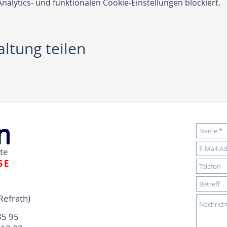
lytics- und funktionalen Cookie-Einstellungen blockiert.
ltung teilen
dte
SE
Refrath)
35 95