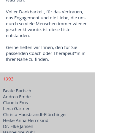
Voller Dankbarkeit, für das Vertrauen,
das Engagement und die Liebe, die uns
durch so viele Menschen immer wieder
geschenkt wurde, ist diese Liste
entstanden.
Gerne helfen wir Ihnen, den für Sie
passenden Coach oder Therapeut*in in
Ihrer Nähe zu finden.
1993
Beate Bartsch
Andrea Emde
Claudia Ems
Lena Gärtner
Christa Hausbrandt-Flörchinger
Heike Anna Herrnkind
Dr. Elke Jansen
Hannelore Kühl