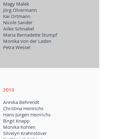
Magy Malek
Jörg Olvermann
Kai Ortmann
Nicole Sander
Ailke Schnabel
Maria Bernadette Stumpf
Monika von der Laden
Petra Wessel
2010
Annika Behrendt
Christina Heinrichs
Hans-Jürgen Heinrichs
Birgit Knapp
Monika Kohlen
Silvelyn Krahnstöver