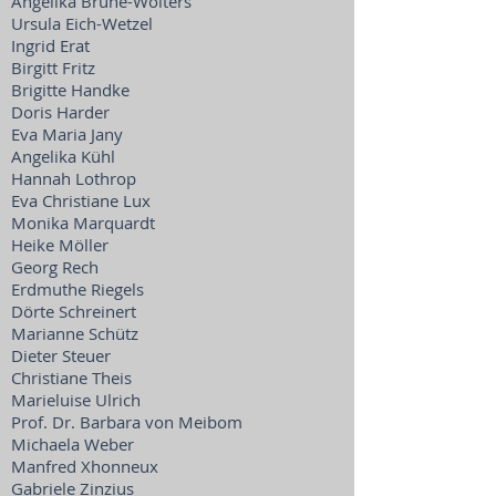
Angelika Brune-Wolters
Ursula Eich-Wetzel
Ingrid Erat
Birgitt Fritz
Brigitte Handke
Doris Harder
Eva Maria Jany
Angelika Kühl
Hannah Lothrop
Eva Christiane Lux
Monika Marquardt
Heike Möller
Georg Rech
Erdmuthe Riegels
Dörte Schreinert
Marianne Schütz
Dieter Steuer
Christiane Theis
Marieluise Ulrich
Prof. Dr. Barbara von Meibom
Michaela Weber
Manfred Xhonneux
Gabriele Zinzius