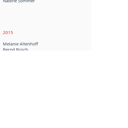
Nadine Sommer
2015
Melanie Altenhoff
Bernd Büsch
Sandra Frommhagen
Yvonne Grotzki
Sabine Just
Sara Miehe
Natascha von Ganski
Rebecca von Lackum
Mario Ziesmer