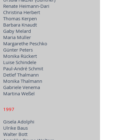
Renate Heimann-Dari
Christina Herbert
Thomas Kerpen
Barbara Knaudt
Gaby Melard
Maria Müller
Margarethe Peschko
Günter Peters
Monika Rückert
Luise Schindele
Paul-André Schmit
Detlef Thalmann
Monika Thalmann
Gabriele Venema
Martina Weßel
1997
Gisela Adolphi
Ulrike Baus
Walter Bott