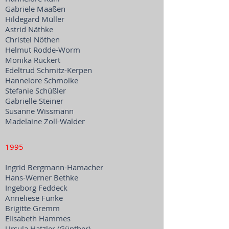
Gabriele Maaßen
Hildegard Müller
Astrid Näthke
Christel Nöthen
Helmut Rodde-Worm
Monika Rückert
Edeltrud Schmitz-Kerpen
Hannelore Schmolke
Stefanie Schüßler
Gabrielle Steiner
Susanne Wissmann
Madelaine Zoll-Walder
1995
Ingrid Bergmann-Hamacher
Hans-Werner Bethke
Ingeborg Feddeck
Anneliese Funke
Brigitte Gremm
Elisabeth Hammes
Ursula Hatzler (Günther)