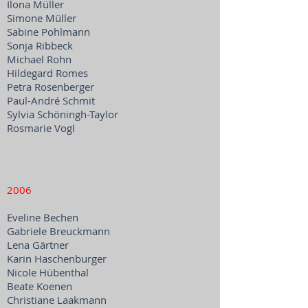
Ilona Müller
Simone Müller
Sabine Pohlmann
Sonja Ribbeck
Michael Rohn
Hildegard Romes
Petra Rosenberger
Paul-André Schmit
Sylvia Schöningh-Taylor
Rosmarie Vogl
2006
Eveline Bechen
Gabriele Breuckmann
Lena Gärtner
Karin Haschenburger
Nicole Hübenthal
Beate Koenen
Christiane Laakmann