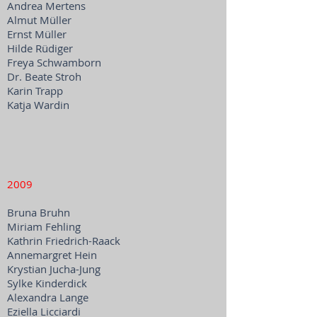
Andrea Mertens
Almut Müller
Ernst Müller
Hilde Rüdiger
Freya Schwamborn
Dr. Beate Stroh
Karin Trapp
Katja Wardin
2009
Bruna Bruhn
Miriam Fehling
Kathrin Friedrich-Raack
Annemargret Hein
Krystian Jucha-Jung
Sylke Kinderdick
Alexandra Lange
Eziella Licciardi