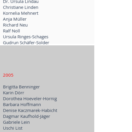
Dr. Ursula Lindau
Christiane Linden
Kornelia Mehnert
Anja Müller
Richard Neu
Ralf Noll
Ursula Ringes-Schages
Gudrun Schäfer-Solder
Ursula Schmitz
Isabella Steiner
Silke Steinrück
Friederike Stratmann
Jochen Tenbergen
2005
Anita van Hout
Brigitta Benninger
Karin Dörr
Dorothea Hoeveler-Hornig
Barbara Hoffmann
Denise Kaczmarek-Habicht
Dagmar Kaufhold-Jäger
Gabriele Lein
Uschi List