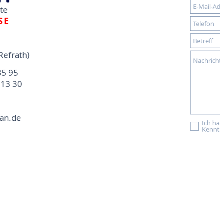
dte
SE
Refrath)
35 95
13 30
an.de
Ich h
Kennt