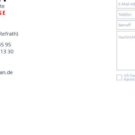
dte
SE
Refrath)
35 95
13 30
an.de
Ich h
Kennt