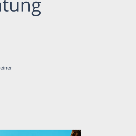
atung
teiner