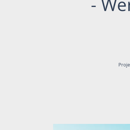
- We
Proje