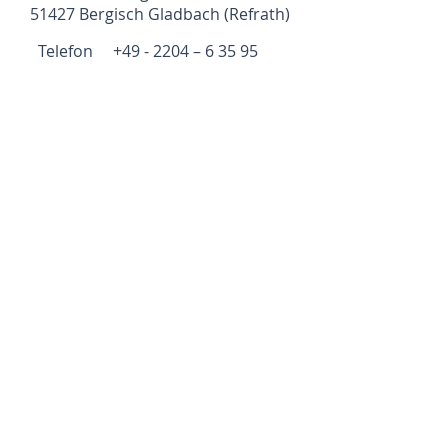
51427 Bergisch Gladbach (Refrath)
Telefon +49 - 2204 – 6 35 95
mobil +49 - 177 –
214 13 30
psychosynthese@circadian.de