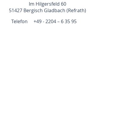
Im Hilgersfeld 60
51427 Bergisch Gladbach (Refrath)
Telefon +49 - 2204 – 6 35 95
mobil +49 - 177 –
214 13 30
psychosynthese@circadian.de