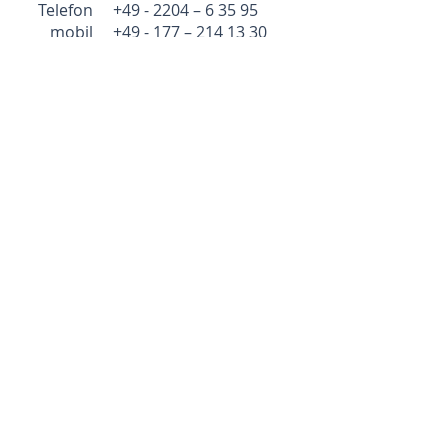
Telefon +49 - 2204 – 6 35 95
mobil +49 - 177 –
214 13 30
psychosynthese@circadian.de